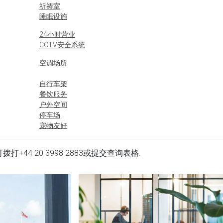
祈祷室
睡眠设施
24小时营业
CCTV安全系统
空调场所
自行车架
餐饮服务
户外空间
停车场
宠物友好
格可拨打
+44 20 3998 2883
或提交查询表格.