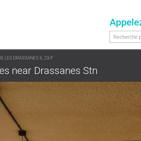
Appele
DE LES DRASSANES 6, 23/F
ces near Drassanes Stn