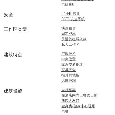
电话接听
24小时营业
安全
CCTV安全系统
快速租借
工作区类型
固定成本
灵活的租赁条款
私人工作区
空调场所
建筑特点
中央位置
靠近交通枢纽
家具齐全
抬升的地板
温度控制
自行车架
建筑设施
在酒店内内设餐饮设施
残疾人友好
健身房/健身中心现场
电梯