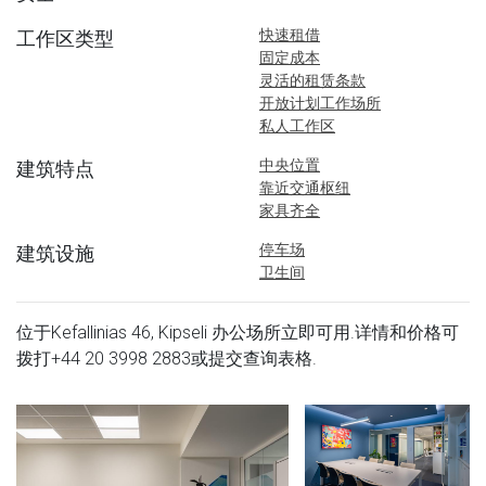
快速租借
工作区类型
固定成本
灵活的租赁条款
开放计划工作场所
私人工作区
中央位置
建筑特点
靠近交通枢纽
家具齐全
停车场
建筑设施
卫生间
位于Kefallinias 46, Kipseli 办公场所立即可用.详情和价格可
拨打
+44 20 3998 2883
或提交查询表格.