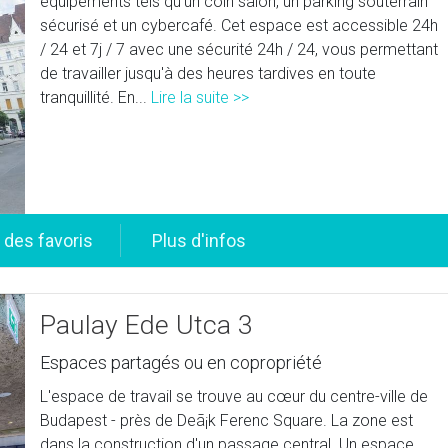
équipements tels qu'un coin salon, un parking souterrain
sécurisé et un cybercafé. Cet espace est accessible 24h
/ 24 et 7j / 7 avec une sécurité 24h / 24, vous permettant
de travailler jusqu'à des heures tardives en toute
tranquillité. En...
Lire la suite >>
Paulay Ede Utca 3
Espaces partagés ou en copropriété
L'espace de travail se trouve au cœur du centre-ville de
Budapest - près de Deã¡k Ferenc Square. La zone est
dans la construction d'un passage central. Un espace