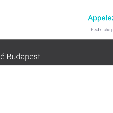
Appele
pé Budapest