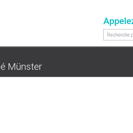
Appele
pé Münster