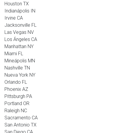
Houston TX
Indianápolis IN
Irvine CA
Jacksonville FL
Las Vegas NV
Los Ángeles CA
Manhattan NY
Miami FL
Mineápolis MN
Nashville TN
Nueva York NY
Orlando FL
Phoenix AZ
Pittsburgh PA
Portland OR
Raleigh NC
Sacramento CA
San Antonio TX
San Diego CA