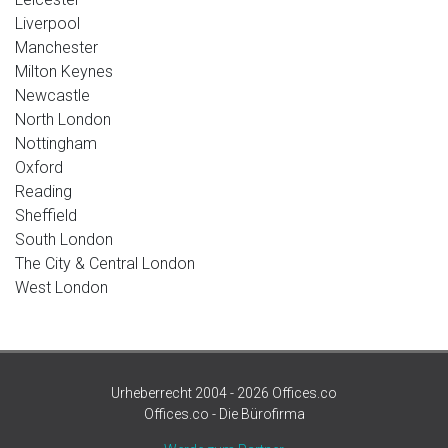
Liverpool
Manchester
Milton Keynes
Newcastle
North London
Nottingham
Oxford
Reading
Sheffield
South London
The City & Central London
West London
Urheberrecht 2004 - 2026 Offices.co
Offices.co - Die Bürofirma