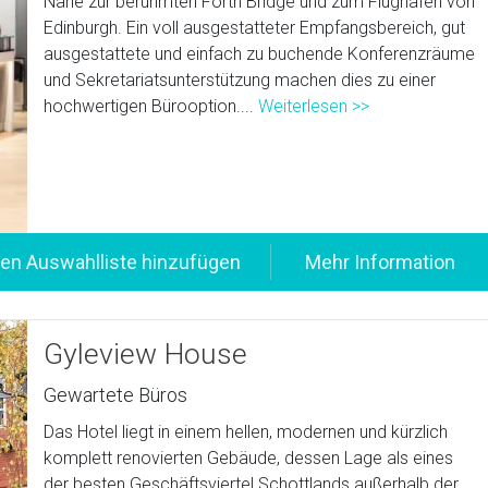
Nähe zur berühmten Forth Bridge und zum Flughafen von
Edinburgh. Ein voll ausgestatteter Empfangsbereich, gut
ausgestattete und einfach zu buchende Konferenzräume
und Sekretariatsunterstützung machen dies zu einer
hochwertigen Bürooption....
Weiterlesen >>
Gyleview House
Gewartete Büros
Das Hotel liegt in einem hellen, modernen und kürzlich
komplett renovierten Gebäude, dessen Lage als eines
der besten Geschäftsviertel Schottlands außerhalb der