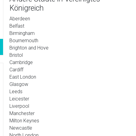
Königreich
Aberdeen
Belfast
Birmingham
Bournemouth
Brighton and Hove
Bristol
Cambridge
Cardiff
East London
Glasgow
Leeds
Leicester
Liverpool
Manchester
Milton Keynes
Newcastle
North London