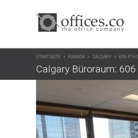
STARTSEITE
KANADA
CALGARY
606 4TH
Calgary Büroraum: 606 