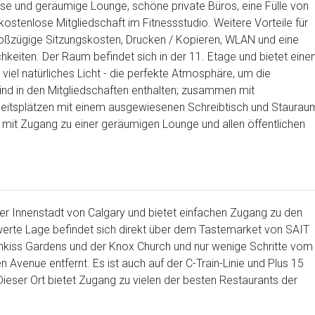
riöse und geräumige Lounge, schöne private Büros, eine Fülle von
ostenlose Mitgliedschaft im Fitnessstudio. Weitere Vorteile für
großzügige Sitzungskosten, Drucken / Kopieren, WLAN und eine
hkeiten. Der Raum befindet sich in der 11. Etage und bietet eine
viel natürliches Licht - die perfekte Atmosphäre, um die
 sind in den Mitgliedschaften enthalten; zusammen mit
rbeitsplätzen mit einem ausgewiesenen Schreibtisch und Staurau
t Zugang zu einer geräumigen Lounge und allen öffentlichen
der Innenstadt von Calgary und bietet einfachen Zugang zu den
erte Lage befindet sich direkt über dem Tastemarket von SAIT
tchkiss Gardens und der Knox Church und nur wenige Schritte vom
Avenue entfernt. Es ist auch auf der C-Train-Linie und Plus 15
Dieser Ort bietet Zugang zu vielen der besten Restaurants der