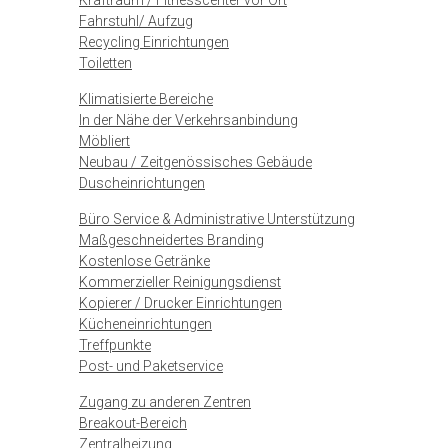
Kraftraum / Fitnesscenter vor Ort
Fahrstuhl/ Aufzug
Recycling Einrichtungen
Toiletten
Klimatisierte Bereiche
In der Nähe der Verkehrsanbindung
Möbliert
Neubau / Zeitgenössisches Gebäude
Duscheinrichtungen
Büro Service & Administrative Unterstützung
Maßgeschneidertes Branding
Kostenlose Getränke
Kommerzieller Reinigungsdienst
Kopierer / Drucker Einrichtungen
Kücheneinrichtungen
Treffpunkte
Post- und Paketservice
Zugang zu anderen Zentren
Breakout-Bereich
Zentralheizung