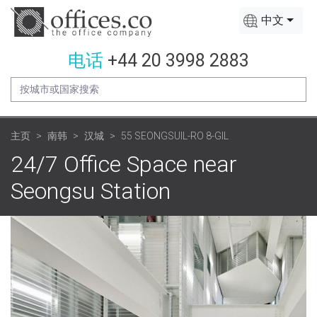
中文
电话
+44 20 3998 2883
主页
南韩
汉城
55 SEONGSUIL-RO 8-GIL
24/7 Office Space near
Seongsu Station