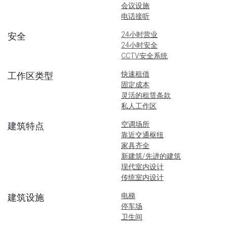
会议设施
电话接听
24小时营业
安全
24小时安全
CCTV安全系统
快速租借
工作区类型
固定成本
灵活的租赁条款
私人工作区
空调场所
建筑特点
靠近交通枢纽
家具齐全
新建筑/先进的建筑
现代室内设计
传统室内设计
电梯
建筑设施
停车场
卫生间