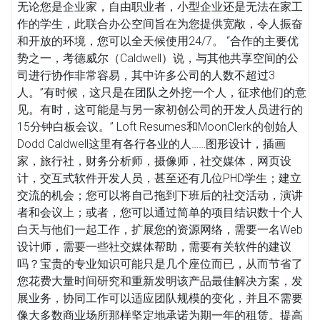
无论您是企业家，自由职业者，小型企业还是无法在家工
作的学生，此联合办公空间旨在为您提供宽敞，令人振奋
和开放的环境，您可以全天候使用24/7。 “合作的主要优
势之一，考德威尔（Caldwell）说，与其他共享空间的公
司进行协作非常容易，其中许多公司的人数不超过3
人。”有时候，这只是在团队之外挖一个人，征求他们的意
见。有时，这可能是与另一家初创公司的开发人员进行的
15分钟白板会议。” Loft Resumes和MoonClerk的创始人
Dodd Caldwell这里有各行各业的人……图形设计，插画
家，旅行社，财务分析师，摄像师，社交媒体，网页设
计，交互式软件开发人员，甚至还有几位PHD学生；建立
交流的机会；您可以将自己拖到下班后的社交活动，演讲
者和会议上；或者，您可以通过简单的项目结识数十个人
白天与他们一起工作，扩展您的资源网络，需要一名Web
设计师，需要一些社交媒体帮助，需要有关软件的建议
吗？宝贵的专业知识可能只是几个座位而已，从而节省了
您花费大量时间研究和重新发明该产品最佳解决方案，发
展业务，协同工作可以适应团队规模的变化，并且不需要
像大多数商业场所那样坚定地承诺为期一年的租赁。提高