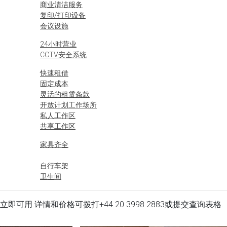
商业清洁服务
复印/打印设备
会议设施
24小时营业
CCTV安全系统
快速租借
固定成本
灵活的租赁条款
开放计划工作场所
私人工作区
共享工作区
家具齐全
自行车架
卫生间
t 办公场所立即可用.详情和价格可拨打
+44 20 3998 2883
或提交查询表格.