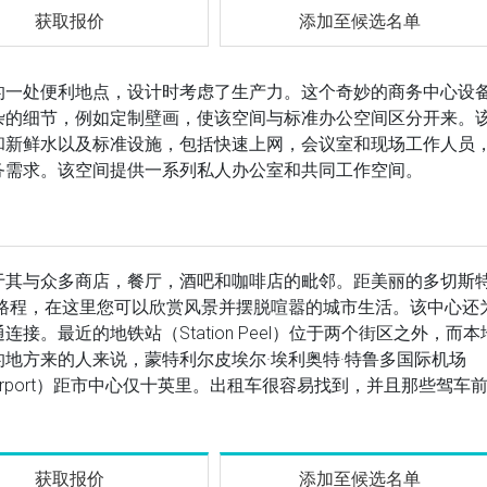
获取报价
添加至候选名单
的一处便利地点，设计时考虑了生产力。这个奇妙的商务中心设
杂的细节，例如定制壁画，使该空间与标准办公空间区分开来。
和新鲜水以及标准设施，包括快速上网，会议室和现场工作人员
务需求。该空间提供一系列私人办公室和共同工作空间。
于其与众多商店，餐厅，酒吧和咖啡店的毗邻。距美丽的多切斯
分钟的步行路程，在这里您可以欣赏风景并摆脱喧嚣的城市生活。该中心还
。最近的地铁站（Station Peel）位于两个街区之外，而本
地方来的人来说，蒙特利尔皮埃尔·埃利奥特·特鲁多国际机场
nternational Airport）距市中心仅十英里。出租车很容易找到，并且那些驾车
获取报价
添加至候选名单