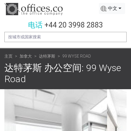
中文
电话
+44 20 3998 2883
主页
加拿大
达特茅斯
99 WYSE ROAD
达特茅斯 办公空间: 99 Wyse
Road