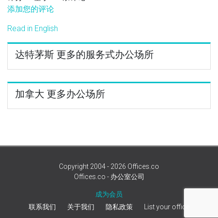
添加您的评论
Read in English
达特茅斯 更多的服务式办公场所
加拿大 更多办公场所
Copyright 2004 - 2026 Offices.co
Offices.co - 办公室公司
成为会员
联系我们
关于我们
隐私政策
List your office