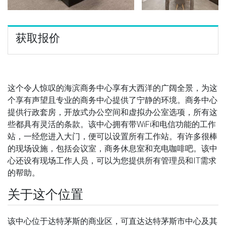
获取报价
这个令人惊叹的海滨商务中心享有大西洋的广阔全景，为这
个享有声望且专业的商务中心提供了宁静的环境。商务中心
提供行政套房，开放式办公空间和虚拟办公室选项，所有这
些都具有灵活的条款。该中心拥有带WiFi和电信功能的工作
站，一经您进入大门，便可以设置所有工作站。有许多很棒
的现场设施，包括会议室，商务休息室和充电咖啡吧。该中
心还设有现场工作人员，可以为您提供所有管理员和IT需求
的帮助。
关于这个位置
该中心位于达特茅斯的商业区，可直达达特茅斯市中心及其