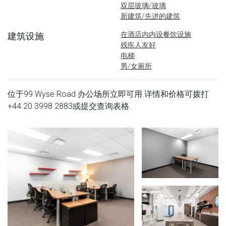
双层玻璃/玻璃
新建筑/先进的建筑
在酒店内内设餐饮设施
建筑设施
残疾人友好
电梯
男/女厕所
位于99 Wyse Road 办公场所立即可用.详情和价格可拨打
+44 20 3998 2883
或提交查询表格.