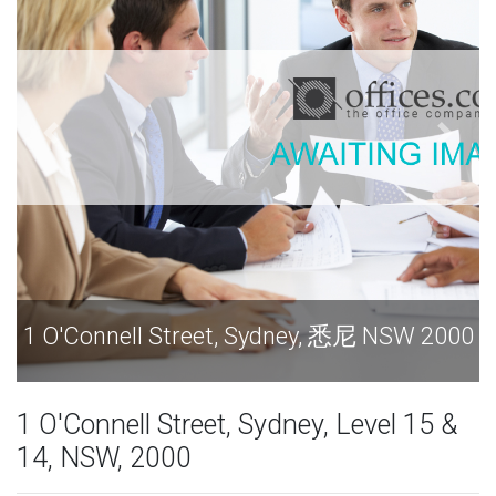
1 O'Connell Street, Sydney, 悉尼 NSW 2000
1
1 O'Connell Street, Sydney, Level 15 &
14, NSW, 2000