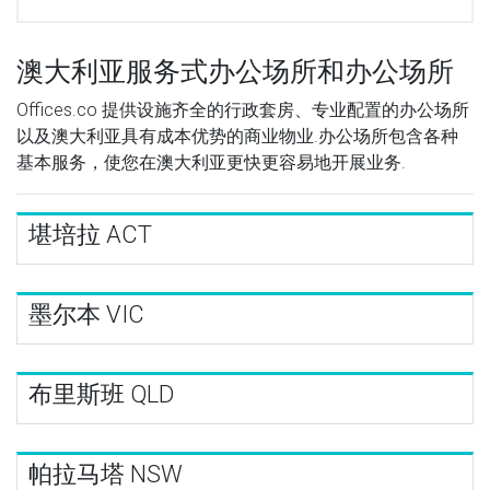
澳大利亚服务式办公场所和办公场所
Offices.co 提供设施齐全的行政套房、专业配置的办公场所
以及澳大利亚具有成本优势的商业物业.办公场所包含各种
基本服务，使您在澳大利亚更快更容易地开展业务.
堪培拉 ACT
墨尔本 VIC
布里斯班 QLD
帕拉马塔 NSW