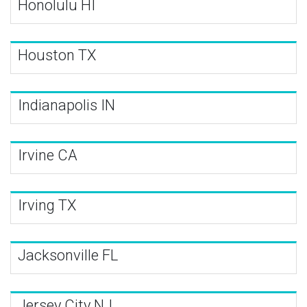
Honolulu HI
Houston TX
Indianapolis IN
Irvine CA
Irving TX
Jacksonville FL
Jersey City NJ