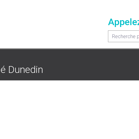
Appele
pé Dunedin