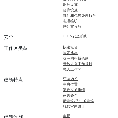
厨房设施
会议设施
邮件和包裹处理服务
电话接听
培训室设施
CCTV安全系统
安全
快速租借
工作区类型
固定成本
灵活的租赁条款
开放计划工作场所
私人工作区
空调场所
建筑特点
中央位置
靠近交通枢纽
家具齐全
新建筑/先进的建筑
现代室内设计
电梯
建筑设施