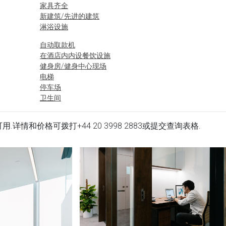
家具齐全
新建筑/先进的建筑
淋浴设施
自动取款机
在酒店内内设餐饮设施
健身房/健身中心现场
电梯
停车场
卫生间
场所立即可用.详情和价格可拨打
+44 20 3998 2883
或提交查询表格.