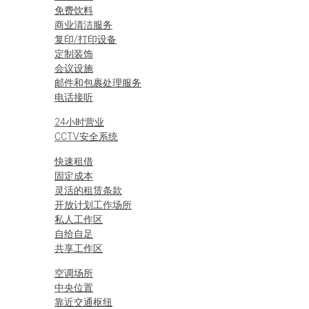
免费饮料
商业清洁服务
复印/打印设备
定制装饰
会议设施
邮件和包裹处理服务
电话接听
24小时营业
CCTV安全系统
快速租借
固定成本
灵活的租赁条款
开放计划工作场所
私人工作区
自给自足
共享工作区
空调场所
中央位置
靠近交通枢纽